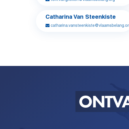
Catharina Van Steenkiste
catharina.vansteenkiste@vlaamsbelang.o
ONTV