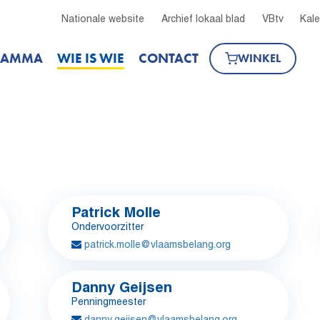
Nationale website
Archief lokaal blad
VBtv
Kal
RAMMA
WIE IS WIE
CONTACT
WINKEL
Patrick Molle
Ondervoorzitter
patrick.molle@vlaamsbelang.org
Danny Geijsen
Penningmeester
danny.geijsen@vlaamsbelang.org