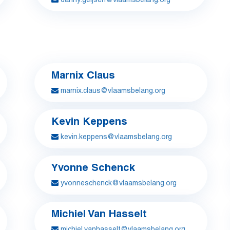
Marnix Claus
marnix.claus@vlaamsbelang.org
Kevin Keppens
kevin.keppens@vlaamsbelang.org
Yvonne Schenck
yvonneschenck@vlaamsbelang.org
Michiel Van Hasselt
michiel.vanhasselt@vlaamsbelang.org