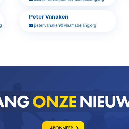
Peter Vanaken
rg
peter.vanaken@vlaamsbelang.org
ANG
ONZE
NIEUW
ABONNEER