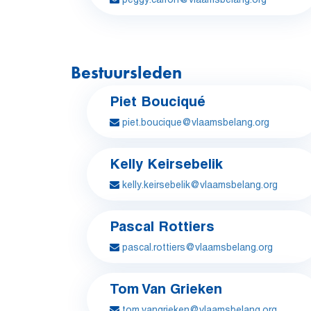
Bestuursleden
Piet Bouciqué
piet.boucique@vlaamsbelang.org
Kelly Keirsebelik
kelly.keirsebelik@vlaamsbelang.org
Pascal Rottiers
pascal.rottiers@vlaamsbelang.org
Tom Van Grieken
tom.vangrieken@vlaamsbelang.org