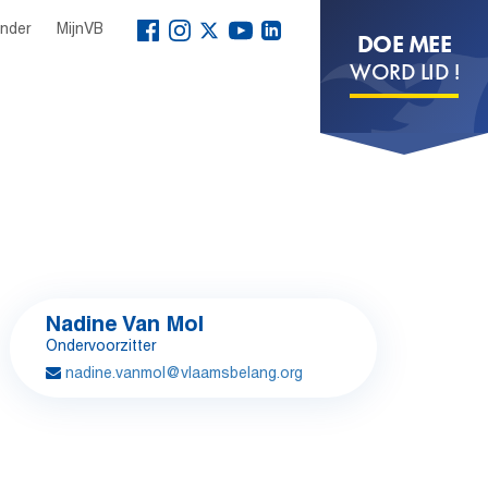
ender
MijnVB
DOE MEE
WORD LID !
Nadine Van Mol
Ondervoorzitter
nadine.vanmol@vlaamsbelang.org