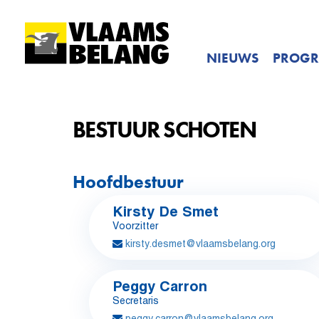
NIEUWS
PROG
BESTUUR SCHOTEN
Hoofdbestuur
Kirsty De Smet
Voorzitter
kirsty.desmet@vlaamsbelang.org
Peggy Carron
Secretaris
peggy.carron@vlaamsbelang.org